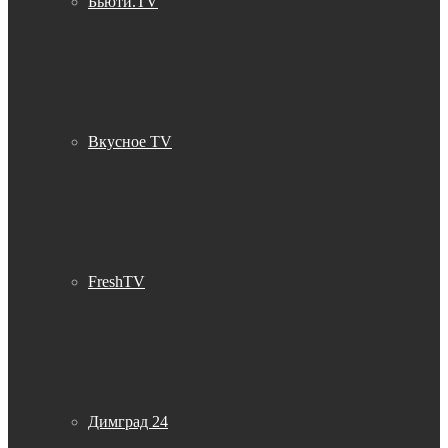
Бьюти.TV
Вкусное TV
FreshTV
Димград 24