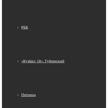
РБК
«Кузбасс 1й». Губернский
Пятница