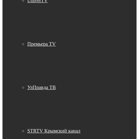
UniverTV
Премьера TV
УлПравда ТВ
STRTV Крымский канал