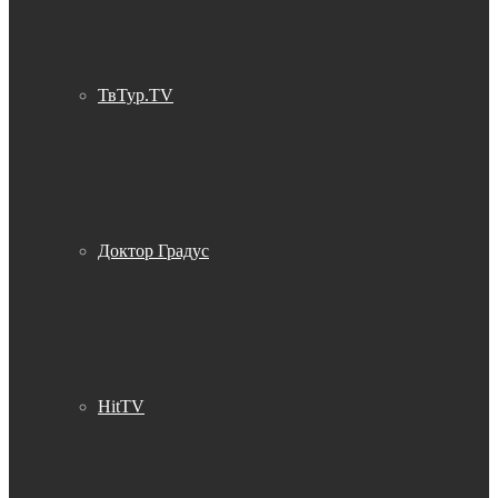
ТвТур.TV
Доктор Градус
HitTV