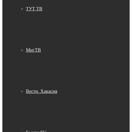
ТУТ ТВ
МигТВ
Вести. Хакасия