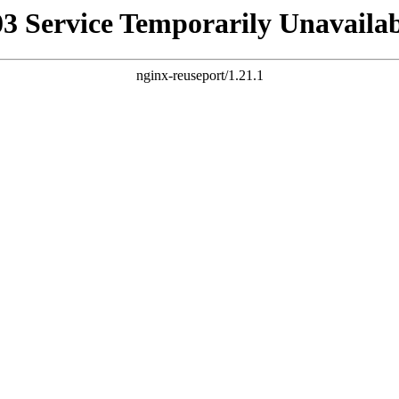
03 Service Temporarily Unavailab
nginx-reuseport/1.21.1