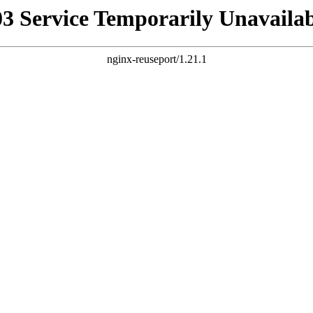
03 Service Temporarily Unavailab
nginx-reuseport/1.21.1