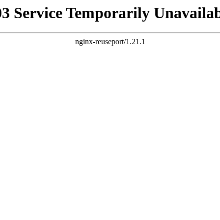
03 Service Temporarily Unavailab
nginx-reuseport/1.21.1