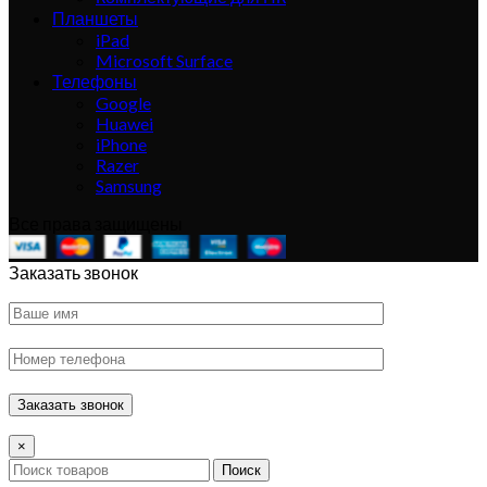
Планшеты
iPad
Microsoft Surface
Телефоны
Google
Huawei
iPhone
Razer
Samsung
Все права защищены
Заказать звонок
×
Поиск