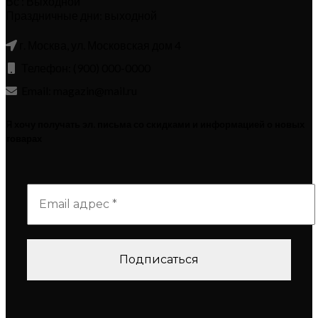
Вс : Выходной
Праздничные дни: выходной
г. Москва, ул. Московская дом 4
Телефон: (900) 000-0000
Email: magazin@mail.ru
Я хочу получать эл. письма со скидками и информацией о новых
товарах