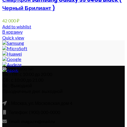
Черный Брилиант )
42 000
₽
Add to wishlist
В корзину
Quick view
Время работы:
Пн – Пт: с 10:00 до 20:00
Сб : с 10:00 до 21.00
Вс : Выходной
Праздничные дни: выходной
г. Москва, ул. Московская дом 4
Телефон: (900) 000-0000
Email: magazin@mail.ru