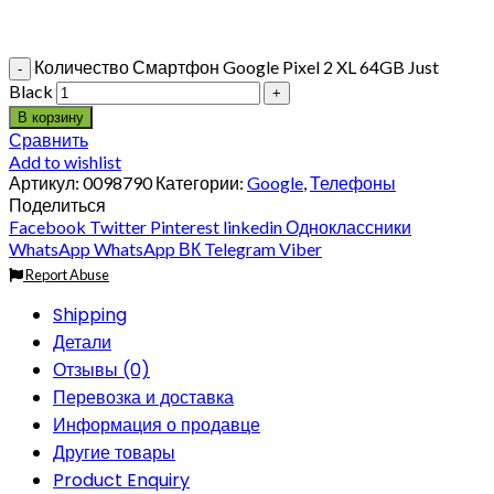
Количество Смартфон Google Pixel 2 XL 64GB Just
Black
В корзину
Сравнить
Add to wishlist
Артикул:
0098790
Категории:
Google
,
Телефоны
Поделиться
Facebook
Twitter
Pinterest
linkedin
Одноклассники
WhatsApp
WhatsApp
ВК
Telegram
Viber
Report Abuse
Shipping
Детали
Отзывы (0)
Перевозка и доставка
Информация о продавце
Другие товары
Product Enquiry