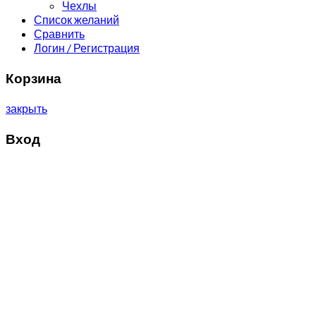
Чехлы
Список желаний
Сравнить
Логин / Регистрация
Корзина
закрыть
Вход
закрыть
Имя пользователя или электронная почта
*
Пароль
*
Войти
Забыли пароль?
Запомнить меня
Нет аккаунта?
Создать аккаунт