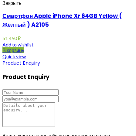
Закрыть
Смартфон Apple iPhone Xr 64GB Yellow (
Жёлтый ) A2105
51 490
₽
Add to wishlist
В корзину
Quick view
Product Enquiry
Product Enquiry
Ваши личные данные будут использоваться для