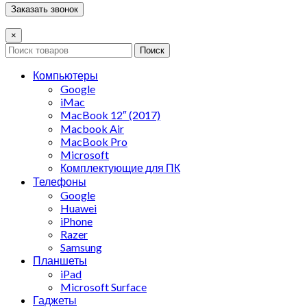
×
Поиск
Компьютеры
Google
iMac
MacBook 12″ (2017)
Macbook Air
MacBook Pro
Microsoft
Комплектующие для ПК
Телефоны
Google
Huawei
iPhone
Razer
Samsung
Планшеты
iPad
Microsoft Surface
Гаджеты