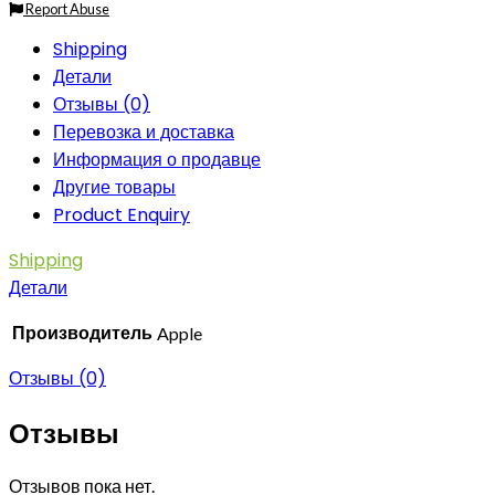
Report Abuse
(Серый
Космос)
Shipping
A2104
Детали
(2
sim)
Отзывы (0)
Перевозка и доставка
Информация о продавце
Другие товары
Product Enquiry
Shipping
Детали
Производитель
Apple
Отзывы (0)
Отзывы
Отзывов пока нет.