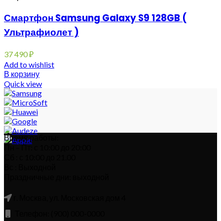
Смартфон Samsung Galaxy S9 128GB (
Ультрафиолет )
37 490
₽
Add to wishlist
В корзину
Quick view
Время работы:
Пн – Пт: с 10:00 до 20:00
Сб : с 10:00 до 21.00
Вс : Выходной
Праздничные дни: выходной
г. Москва, ул. Московская дом 4
Телефон: (900) 000-0000