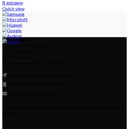
В корзину
Quick view
Время работы:
Пн – Пт: с 10:00 до 20:00
Сб : с 10:00 до 21.00
Вс : Выходной
Праздничные дни: выходной
г. Москва, ул. Московская дом 4
Телефон: (900) 000-0000
Email: magazin@mail.ru
Я хочу получать эл. письма со скидками и информацией о новых
товарах