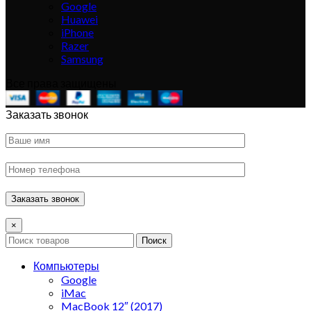
Google
Huawei
iPhone
Razer
Samsung
Все права защищены
Заказать звонок
×
Поиск
Компьютеры
Google
iMac
MacBook 12″ (2017)