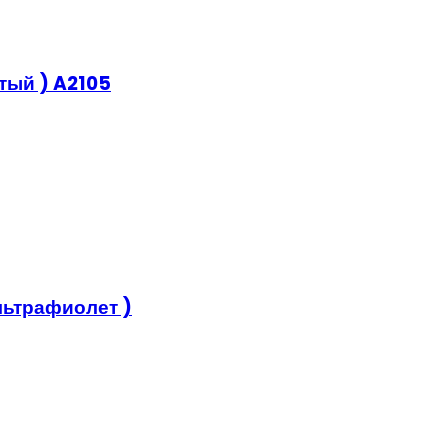
тый ) A2105
льтрафиолет )