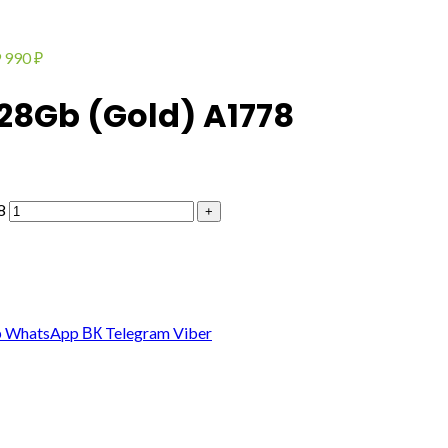
 990
₽
28Gb (Gold) A1778
8
p
WhatsApp
ВК
Telegram
Viber