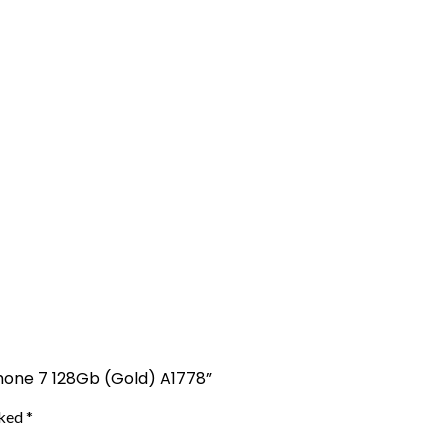
Phone 7 128Gb (Gold) A1778”
rked
*