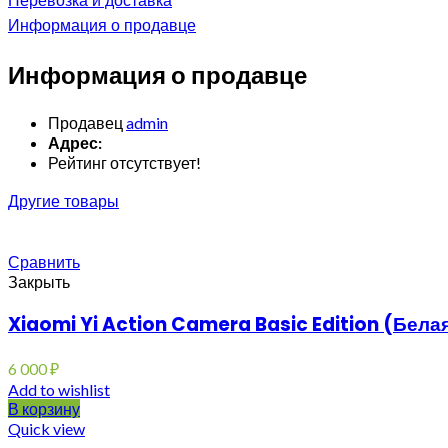
Перевозка и доставка
Информация о продавце
Информация о продавце
Продавец
admin
Адрес:
Рейтинг отсутствует!
Другие товары
Сравнить
Закрыть
Xiaomi Yi Action Camera Basic Edition (Бела
6 000
₽
Add to wishlist
В корзину
Quick view