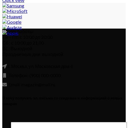
Quick view
Время работы:
Пн – Пт: с 10:00 до 20:00
Сб : с 10:00 до 21.00
Вс : Выходной
Праздничные дни: выходной
г. Москва, ул. Московская дом 4
Телефон: (900) 000-0000
Email: magazin@mail.ru
Я хочу получать эл. письма со скидками и информацией о новых
товарах