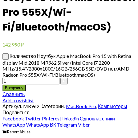
Pro 555X/Wi-
Fi/Bluetooth/macOS)
142 990
₽
Количество Ноутбук Apple MacBook Pro 15 with Retina
display Mid 2018 MR962 Silver (Intel Core i7 2200
MHz/15.4"/2880x1800/16GB/256GB SSD/DVD нет/AMD
Radeon Pro 555X/Wi-Fi/Bluetooth/macOS)
В корзину
Сравнить
Add to wishlist
Артикул:
MR962
Категории:
MacBook Pro
,
Компьютеры
Поделиться
Facebook
Twitter
Pinterest
linkedin
Одноклассники
WhatsApp
WhatsApp
ВК
Telegram
Viber
Report Abuse