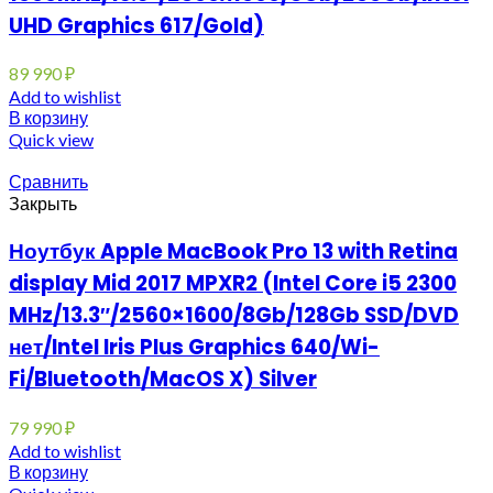
UHD Graphics 617/Gold)
89 990
₽
Add to wishlist
В корзину
Quick view
Сравнить
Закрыть
Ноутбук Apple MacBook Pro 13 with Retina
display Mid 2017 MPXR2 (Intel Core i5 2300
MHz/13.3″/2560×1600/8Gb/128Gb SSD/DVD
нет/Intel Iris Plus Graphics 640/Wi-
Fi/Bluetooth/MacOS X) Silver
79 990
₽
Add to wishlist
В корзину