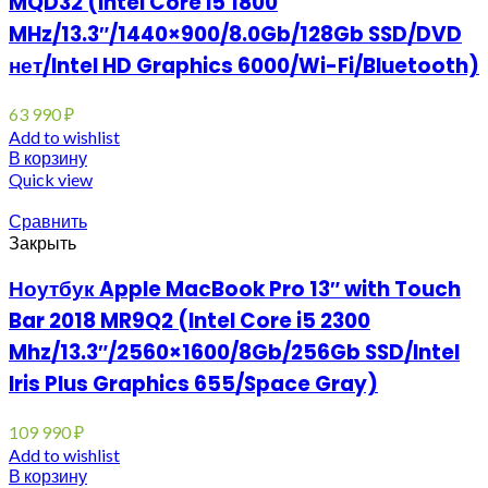
MQD32 (Intel Core i5 1800
MHz/13.3″/1440×900/8.0Gb/128Gb SSD/DVD
нет/Intel HD Graphics 6000/Wi-Fi/Bluetooth)
63 990
₽
Add to wishlist
В корзину
Quick view
Сравнить
Закрыть
Ноутбук Apple MacBook Pro 13″ with Touch
Bar 2018 MR9Q2 (Intel Core i5 2300
Mhz/13.3″/2560×1600/8Gb/256Gb SSD/Intel
Iris Plus Graphics 655/Space Gray)
109 990
₽
Add to wishlist
В корзину