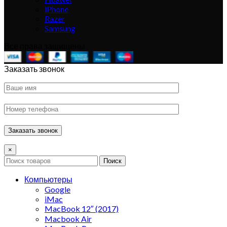
iPhone
Razer
Samsung
Все права защищены
Заказать звонок
×
Поиск
Компьютеры
Google
iMac
MacBook 12″ (2017)
Macbook Air