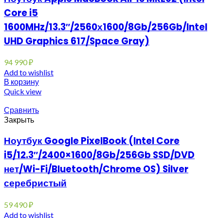
Core i5
1600MHz/13.3″/2560х1600/8Gb/256Gb/Intel
UHD Graphics 617/Space Gray)
94 990
₽
Add to wishlist
В корзину
Quick view
Сравнить
Закрыть
Ноутбук Google PixelBook (Intel Core
i5/12.3″/2400×1600/8Gb/256Gb SSD/DVD
нет/Wi-Fi/Bluetooth/Chrome OS) Silver
серебристый
59 490
₽
Add to wishlist