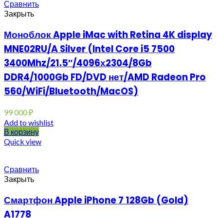
Сравнить
Закрыть
Моноблок Apple iMac with Retina 4K display
MNE02RU/A Silver (Intel Core i5 7500
3400Mhz/21.5″/4096х2304/8Gb
DDR4/1000Gb FD/DVD нет/AMD Radeon Pro
560/WiFi/Bluetooth/MacOS)
99 000
₽
Add to wishlist
В корзину
Quick view
Сравнить
Закрыть
Смартфон Apple iPhone 7 128Gb (Gold)
A1778