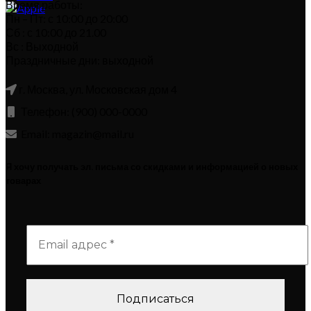
Время работы:
Пн – Пт: с 10:00 до 20:00
Сб : с 10:00 до 21.00
Вс : Выходной
Праздничные дни: выходной
г. Москва, ул. Московская дом 4
Телефон: (900) 000-0000
Email: magazin@mail.ru
Я хочу получать эл. письма со скидками и информацией о новых
товарах