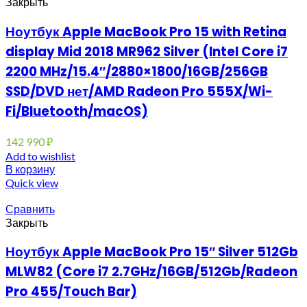
Закрыть
Ноутбук Apple MacBook Pro 15 with Retina
display Mid 2018 MR962 Silver (Intel Core i7
2200 MHz/15.4″/2880×1800/16GB/256GB
SSD/DVD нет/AMD Radeon Pro 555X/Wi-
Fi/Bluetooth/macOS)
142 990
₽
Add to wishlist
В корзину
Quick view
Сравнить
Закрыть
Ноутбук Apple MacBook Pro 15″ Silver 512Gb
MLW82 (Core i7 2.7GHz/16GB/512Gb/Radeon
Pro 455/Touch Bar)