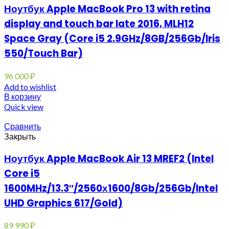
Ноутбук Apple MacBook Pro 13 with retina
display and touch bar late 2016, MLH12
Space Gray (Core i5 2.9GHz/8GB/256Gb/Iris
550/Touch Bar)
96 000
₽
Add to wishlist
В корзину
Quick view
Сравнить
Закрыть
Ноутбук Apple MacBook Air 13 MREF2 (Intel
Core i5
1600MHz/13.3″/2560х1600/8Gb/256Gb/Intel
UHD Graphics 617/Gold)
89 990
₽