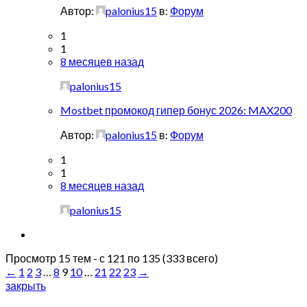
Автор:
palonius15
в:
Форум
1
1
8 месяцев назад
palonius15
Mostbet промокод гипер бонус 2026: MAX200
Автор:
palonius15
в:
Форум
1
1
8 месяцев назад
palonius15
Просмотр 15 тем - с 121 по 135 (333 всего)
←
1
2
3
…
8
9
10
…
21
22
23
→
закрыть