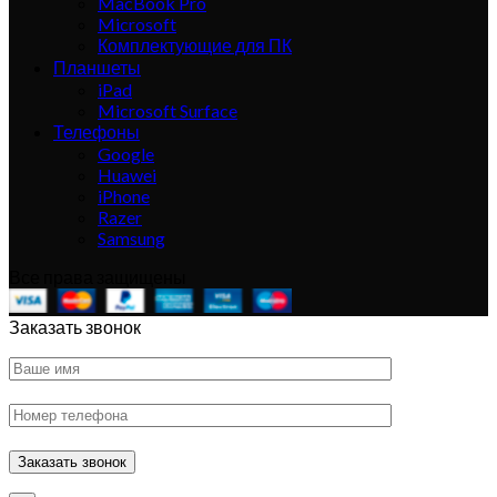
MacBook Pro
Microsoft
Комплектующие для ПК
Планшеты
iPad
Microsoft Surface
Телефоны
Google
Huawei
iPhone
Razer
Samsung
Все права защищены
Заказать звонок