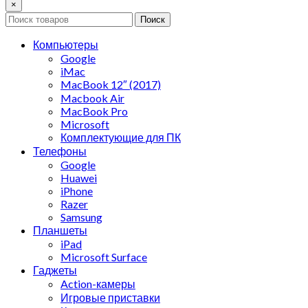
×
Поиск
Компьютеры
Google
iMac
MacBook 12″ (2017)
Macbook Air
MacBook Pro
Microsoft
Комплектующие для ПК
Телефоны
Google
Huawei
iPhone
Razer
Samsung
Планшеты
iPad
Microsoft Surface
Гаджеты
Action-камеры
Игровые приставки