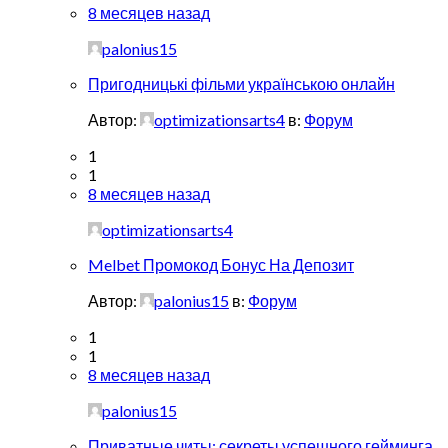
8 месяцев назад
palonius15
Пригодницькі фільми українською онлайн
Автор:
optimizationsarts4
в:
Форум
1
1
8 месяцев назад
optimizationsarts4
Melbet Промокод Бонус На Депозит
Автор:
palonius15
в:
Форум
1
1
8 месяцев назад
palonius15
Приватные читы: секреты успешного гейминга