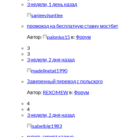
3 недели, 1 день назад
sanjeev.huntlee
промокод на бесплатную ставку мостбет
Автор:
palonius15
в:
Форум
3
3
3 недели, 2 дня назад
madelinetat1990
Заверенный перевод с польского
Автор:
REXOMEW
в:
Форум
4
4
3 недели, 2 дня назад
isabelbig1983
купить скрипт казино