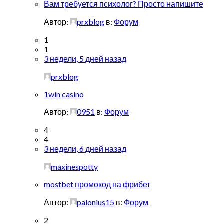
Вам требуется психолог? Просто напишите
Автор:
prxblog
в:
Форум
1
1
3 недели, 5 дней назад
prxblog
1win casino
Автор:
0951
в:
Форум
4
4
3 недели, 6 дней назад
maxinespotty
mostbet промокод на фрибет
Автор:
palonius15
в:
Форум
2