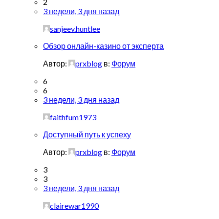
2
3 недели, 3 дня назад
sanjeev.huntlee
Обзор онлайн-казино от эксперта
Автор:
prxblog
в:
Форум
6
6
3 недели, 3 дня назад
faithfum1973
Доступный путь к успеху
Автор:
prxblog
в:
Форум
3
3
3 недели, 3 дня назад
clairewar1990