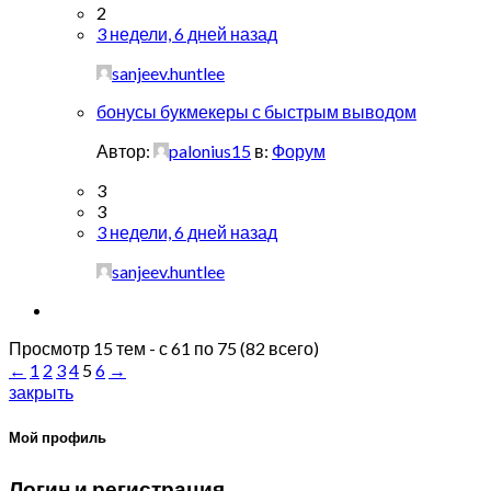
2
3 недели, 6 дней назад
sanjeev.huntlee
бонусы букмекеры с быстрым выводом
Автор:
palonius15
в:
Форум
3
3
3 недели, 6 дней назад
sanjeev.huntlee
Просмотр 15 тем - с 61 по 75 (82 всего)
←
1
2
3
4
5
6
→
закрыть
Мой профиль
Логин и регистрация