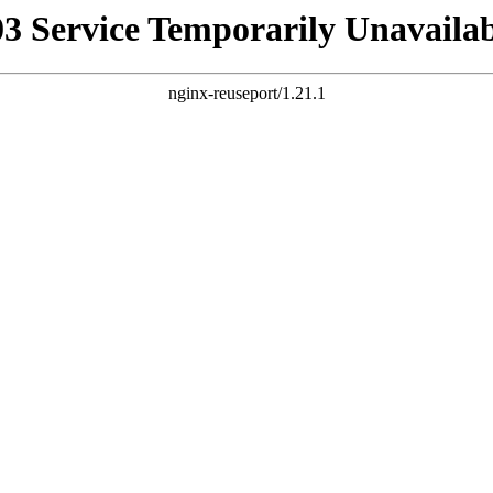
03 Service Temporarily Unavailab
nginx-reuseport/1.21.1