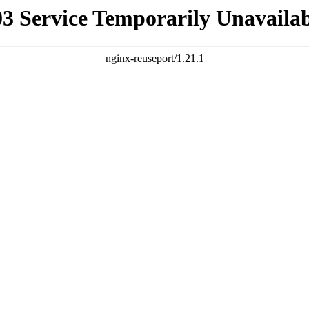
03 Service Temporarily Unavailab
nginx-reuseport/1.21.1