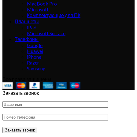
MacBook Pro
Microsoft
Комплектующие для ПК
Планшеты
iPad
Microsoft Surface
Телефоны
Google
Huawei
iPhone
Razer
Samsung
Все права защищены
Заказать звонок