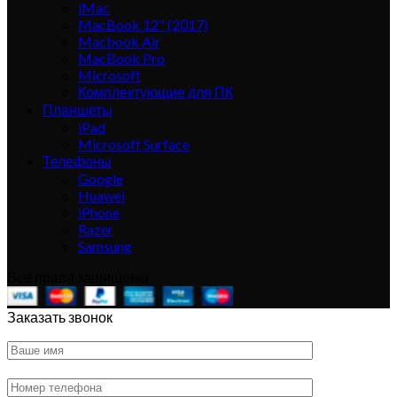
iMac
MacBook 12" (2017)
Macbook Air
MacBook Pro
Microsoft
Комплектующие для ПК
Планшеты
iPad
Microsoft Surface
Телефоны
Google
Huawei
iPhone
Razer
Samsung
Все права защищены
Заказать звонок