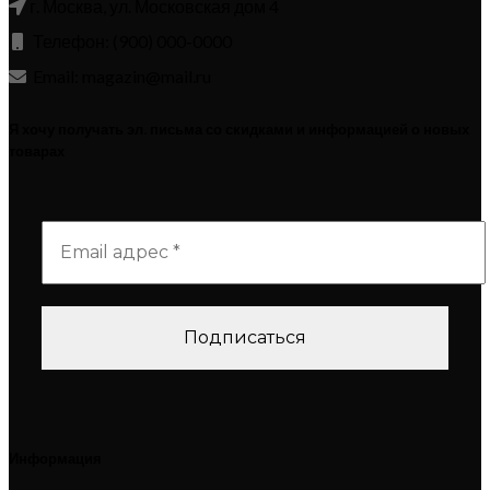
г. Москва, ул. Московская дом 4
Телефон: (900) 000-0000
Email: magazin@mail.ru
Я хочу получать эл. письма со скидками и информацией о новых
товарах
Информация