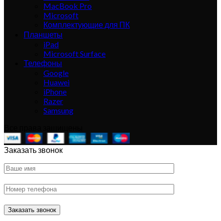
MacBook Pro
Microsoft
Комплектующие для ПК
Планшеты
iPad
Microsoft Surface
Телефоны
Google
Huawei
iPhone
Razer
Samsung
Все права защищены
Заказать звонок