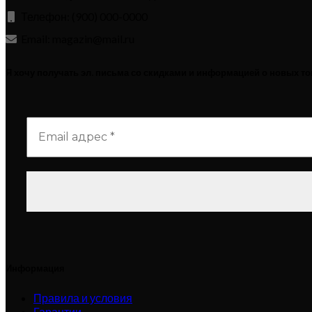
Телефон: (900) 000-0000
Email: magazin@mail.ru
Я хочу получать эл. письма со скидками и информацией о новых т
Информация
Правила и условия
Гарантии