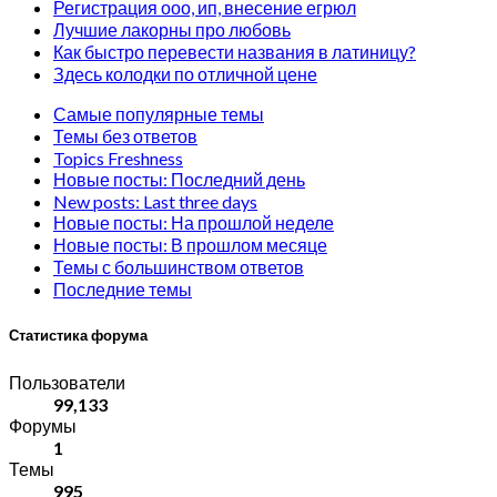
Регистрация ооо, ип, внесение егрюл
Лучшие лакорны про любовь
Как быстро перевести названия в латиницу?
Здесь колодки по отличной цене
Самые популярные темы
Темы без ответов
Topics Freshness
Новые посты: Последний день
New posts: Last three days
Новые посты: На прошлой неделе
Новые посты: В прошлом месяце
Темы с большинством ответов
Последние темы
Статистика форума
Пользователи
99,133
Форумы
1
Темы
995