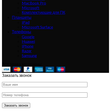
MacBook Pro
Microsoft
Комплектующие для ПК
Планшеты
iPad
Microsoft Surface
Телефоны
Google
Huawei
iPhone
Razer
Samsung
Все права защищены
Заказать звонок