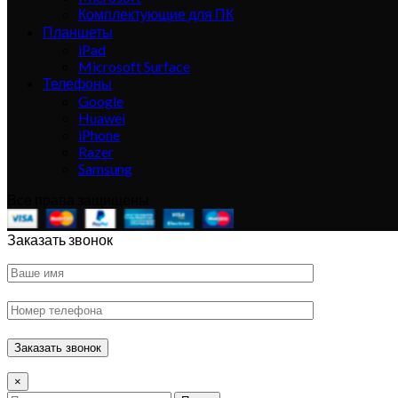
Комплектующие для ПК
Планшеты
iPad
Microsoft Surface
Телефоны
Google
Huawei
iPhone
Razer
Samsung
Все права защищены
Заказать звонок
×