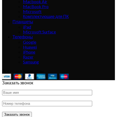
Macbook Air
MacBook Pro
Microsoft
Комплектующие для ПК
Планшеты
iPad
Microsoft Surface
Телефоны
Google
Huawei
iPhone
Razer
Samsung
Все права защищены
Заказать звонок