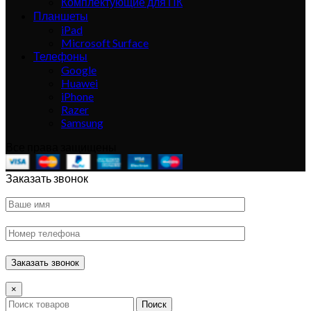
Комплектующие для ПК
Планшеты
iPad
Microsoft Surface
Телефоны
Google
Huawei
iPhone
Razer
Samsung
Все права защищены
Заказать звонок
×
Поиск