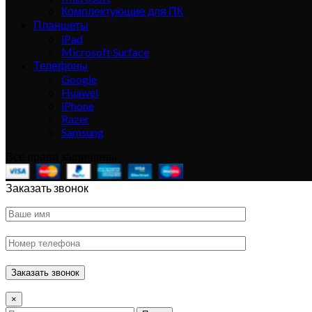
Комплектующие для ПК
Планшеты
iPad
Microsoft Surface
Телефоны
Google
Huawei
iPhone
Razer
Samsung
Все права защищены
Заказать звонок
×