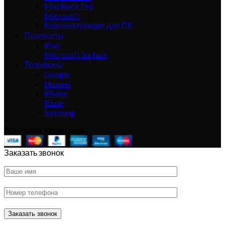
MacBook Pro
Microsoft
Комплектующие для ПК
Планшеты
iPad
Microsoft Surface
Телефоны
Google
Huawei
iPhone
Razer
Samsung
Все права защищены
Заказать звонок