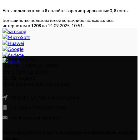
Есть пользователи в
8
онлайн - зарегистрированные
0
,
8
гость.
Большинство пользователей когда-либо пользовались
интернетом в
1208
на 14.09.2025, 10:51.
Время работы:
Пн – Пт: с 10:00 до 20:00
Сб : с 10:00 до 21.00
Вс : Выходной
Праздничные дни: выходной
г. Москва, ул. Московская дом 4
Телефон: (900) 000-0000
Email: magazin@mail.ru
Я хочу получать эл. письма со скидками и информацией о новых
товарах