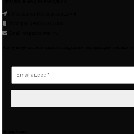
Праздничные дни: выходной
г. Москва, ул. Московская дом 4
Телефон: (900) 000-0000
Email: magazin@mail.ru
Я хочу получать эл. письма со скидками и информацией о новых т
Информация