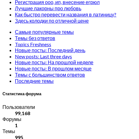
Регистрация ооо, ип, внесение егрюл
Лучшие лакорны про любовь
Как быстро перевести названия в латиницу?
Здесь колодки по отличной цене
Самые популярные темы
Темы без ответов
Topics Freshness
Новые посты: Последний день
New posts: Last three days
Новые посты: На прошлой неделе
Новые посты: В прошлом месяце
Темы с большинством ответов
Последние темы
Статистика форума
Пользователи
99,168
Форумы
1
Темы
995