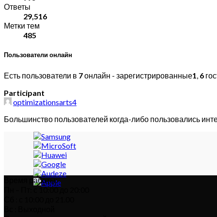
Ответы
29,516
Метки тем
485
Пользователи онлайн
Есть пользователи в
7
онлайн - зарегистрированные
1
,
6
гос
Participant
optimizationsarts4
Большинство пользователей когда-либо пользовались инт
Время работы:
Пн – Пт: с 10:00 до 20:00
Сб : с 10:00 до 21.00
Вс : Выходной