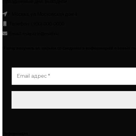
Праздничные дни: выходной
г. Москва, ул. Московская дом 4
Телефон: (900) 000-0000
Email: magazin@mail.ru
Я хочу получать эл. письма со скидками и информацией о новых т
Информация