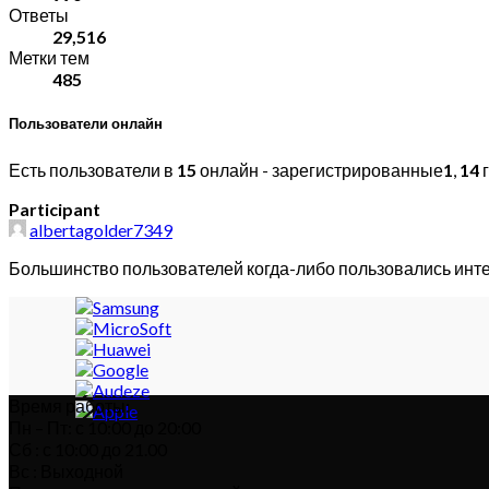
Ответы
29,516
Метки тем
485
Пользователи онлайн
Есть пользователи в
15
онлайн - зарегистрированные
1
,
14
г
Participant
albertagolder7349
Большинство пользователей когда-либо пользовались инт
Время работы:
Пн – Пт: с 10:00 до 20:00
Сб : с 10:00 до 21.00
Вс : Выходной