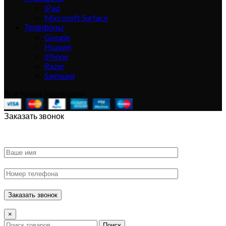
iPad
Microsoft Surface
Телефоны
Google
Huawei
iPhone
Razer
Samsung
Все права защищены
Заказать звонок
×
Поиск