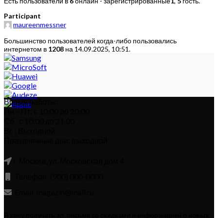
Есть пользователи в
6
онлайн - зарегистрированные
1
,
5
гость.
Participant
maureenmessner
Большинство пользователей когда-либо пользовались
интернетом в
1208
на 14.09.2025, 10:51.
Время работы:
Пн – Пт: с 10:00 до 20:00
Сб : с 10:00 до 21.00
Вс : Выходной
Праздничные дни: выходной
г. Москва, ул. Московская дом 4
Телефон: (900) 000-0000
Email: magazin@mail.ru
Я хочу получать эл. письма со скидками и информацией о новых