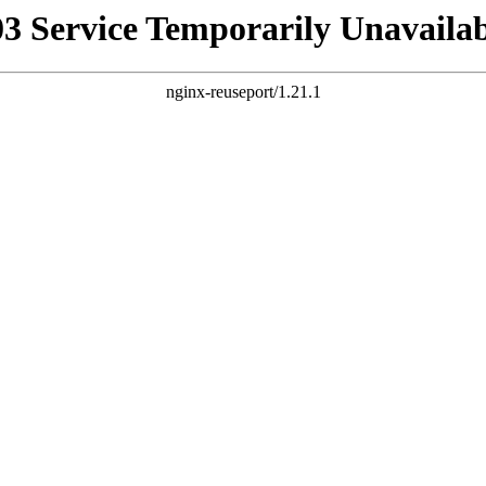
03 Service Temporarily Unavailab
nginx-reuseport/1.21.1