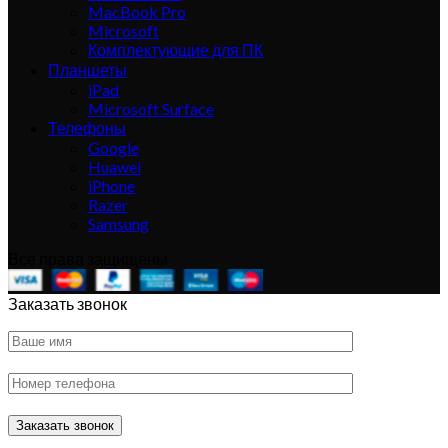
MacBook Pro
Microsoft
Комплектующие для ПК
Планшеты
iPad
Microsoft Surface
Телефоны
Google
Huawei
iPhone
Razer
Samsung
Все права защищены
Заказать звонок