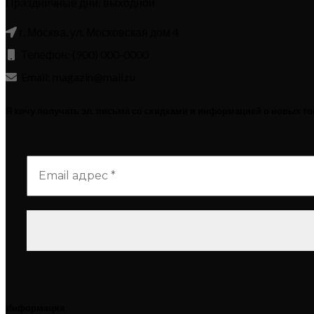
Праздничные дни: выходной
г. Москва, ул. Московская дом 4
Телефон: (900) 000-0000
Email: magazin@mail.ru
Я хочу получать эл. письма со скидками и информацией о новых т
Информация