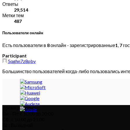
Ответы
29,514
Метки тем
487
Пользователи онлайн
Есть пользователи в
8
онлайн - зарегистрированные
1
,
7
гос
Participant
5qghn7z8pbv
Большинство пользователей когда-либо пользовались инт
Время работы:
Пн – Пт: с 10:00 до 20:00
Сб : с 10:00 до 21.00
Вс : Выходной