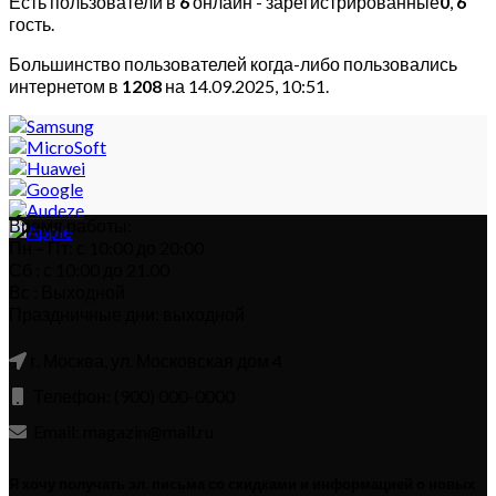
Есть пользователи в
6
онлайн - зарегистрированные
0
,
6
гость.
Большинство пользователей когда-либо пользовались
интернетом в
1208
на 14.09.2025, 10:51.
Время работы:
Пн – Пт: с 10:00 до 20:00
Сб : с 10:00 до 21.00
Вс : Выходной
Праздничные дни: выходной
г. Москва, ул. Московская дом 4
Телефон: (900) 000-0000
Email: magazin@mail.ru
Я хочу получать эл. письма со скидками и информацией о новых