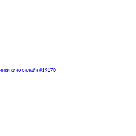
инки кино онлайн
#19170