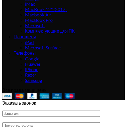
iMac
MacBook 12" (2017)
Macbook Air
MacBook Pro
Microsoft
Комплектующие для ПК
Планшеты
iPad
Microsoft Surface
Телефоны
Google
Huawei
iPhone
Razer
Samsung
Все права защищены
Заказать звонок