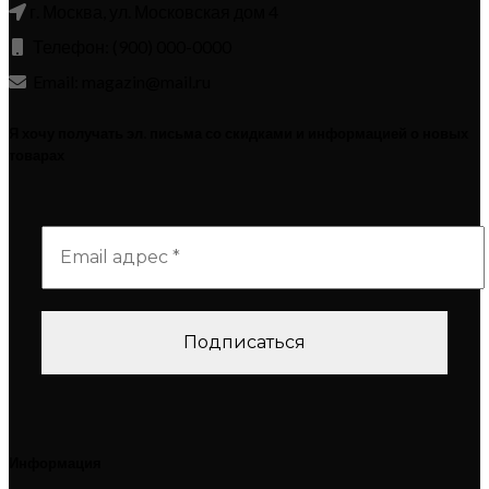
г. Москва, ул. Московская дом 4
Телефон: (900) 000-0000
Email: magazin@mail.ru
Я хочу получать эл. письма со скидками и информацией о новых
товарах
Информация