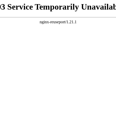
03 Service Temporarily Unavailab
nginx-reuseport/1.21.1