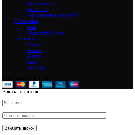
MacBook Pro
Microsoft
Комплектующие для ПК
Планшеты
iPad
Microsoft Surface
Телефоны
Google
Huawei
iPhone
Razer
Samsung
Все права защищены
Заказать звонок