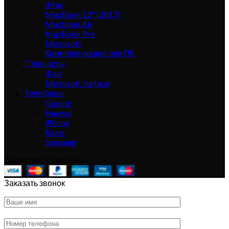
iMac
MacBook 12" (2017)
Macbook Air
MacBook Pro
Microsoft
Комплектующие для ПК
Планшеты
iPad
Microsoft Surface
Телефоны
Google
Huawei
iPhone
Razer
Samsung
Все права защищены
Заказать звонок