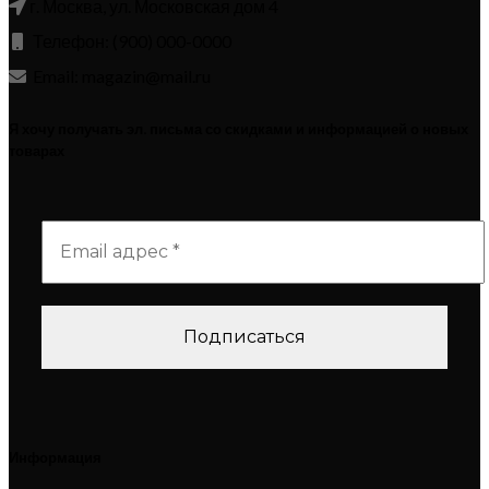
г. Москва, ул. Московская дом 4
Телефон: (900) 000-0000
Email: magazin@mail.ru
Я хочу получать эл. письма со скидками и информацией о новых
товарах
Информация