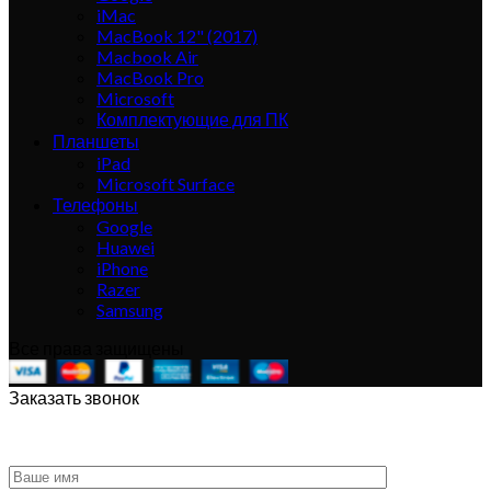
iMac
MacBook 12" (2017)
Macbook Air
MacBook Pro
Microsoft
Комплектующие для ПК
Планшеты
iPad
Microsoft Surface
Телефоны
Google
Huawei
iPhone
Razer
Samsung
Все права защищены
Заказать звонок