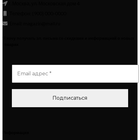
г. Москва, ул. Московская дом 4
Телефон: (900) 000-0000
Email: magazin@mail.ru
Я хочу получать эл. письма со скидками и информацией о новых
товарах
Информация