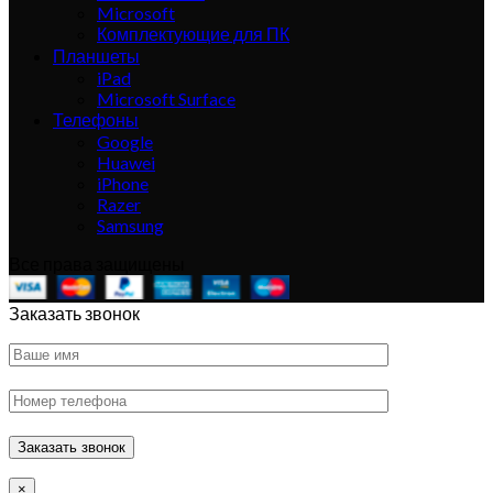
Microsoft
Комплектующие для ПК
Планшеты
iPad
Microsoft Surface
Телефоны
Google
Huawei
iPhone
Razer
Samsung
Все права защищены
Заказать звонок
×