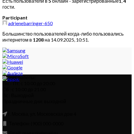
Есть пользователи в
5
онлайн - зарегистрированные
1
,
4
гости.
Participant
adrienebarringer-650
Большинство пользователей когда-либо пользовались
интернетом в
1208
на 14.09.2025, 10:51.
Время работы:
Пн – Пт: с 10:00 до 20:00
Сб : с 10:00 до 21.00
Вс : Выходной
Праздничные дни: выходной
г. Москва, ул. Московская дом 4
Телефон: (900) 000-0000
Email: magazin@mail.ru