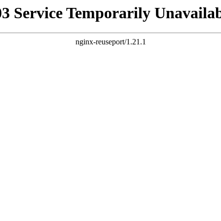
03 Service Temporarily Unavailab
nginx-reuseport/1.21.1