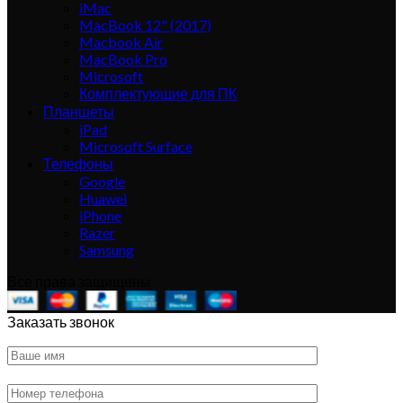
iMac
MacBook 12" (2017)
Macbook Air
MacBook Pro
Microsoft
Комплектующие для ПК
Планшеты
iPad
Microsoft Surface
Телефоны
Google
Huawei
iPhone
Razer
Samsung
Все права защищены
Заказать звонок