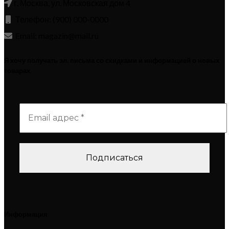
г. Москва, ул. Московская дом 4
Телефон: (900) 000-0000
Email: magazin@mail.ru
Я хочу получать эл. письма со скидками и информацией о новых
товарах
Информация