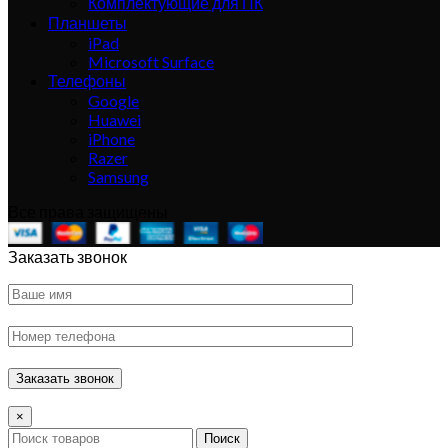
Комплектующие для ПК
Планшеты
iPad
Microsoft Surface
Телефоны
Google
Huawei
iPhone
Razer
Samsung
Все права защищены
Заказать звонок
×
Поиск