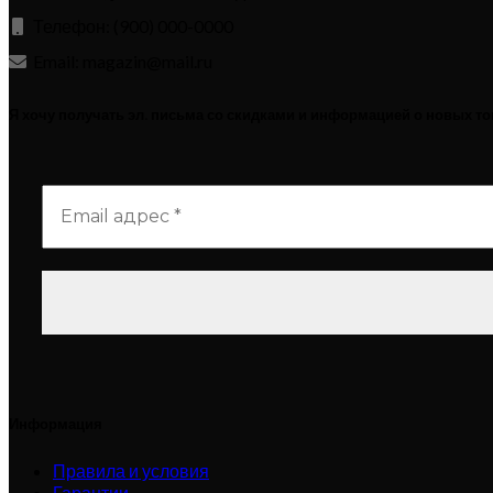
Телефон: (900) 000-0000
Email: magazin@mail.ru
Я хочу получать эл. письма со скидками и информацией о новых т
Информация
Правила и условия
Гарантии