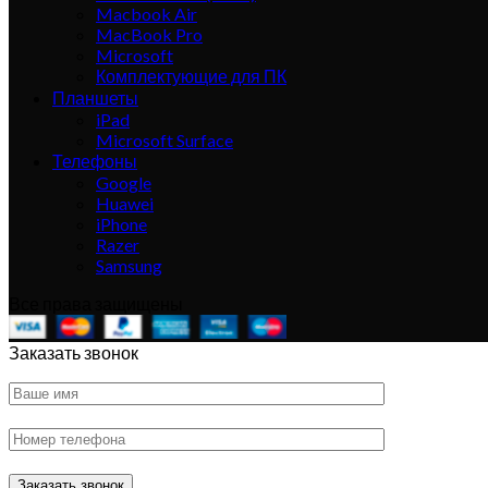
Macbook Air
MacBook Pro
Microsoft
Комплектующие для ПК
Планшеты
iPad
Microsoft Surface
Телефоны
Google
Huawei
iPhone
Razer
Samsung
Все права защищены
Заказать звонок