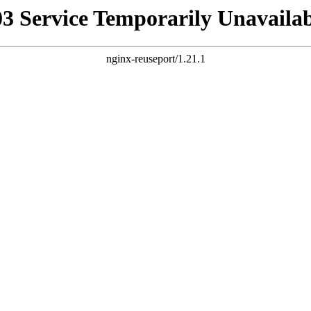
03 Service Temporarily Unavailab
nginx-reuseport/1.21.1