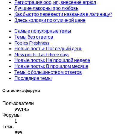
Регистрация ооо, ип, внесение егрюл
Лучшие лакорны про любовь
Как быстро перевести названия в латиницу?
Здесь колодки по отличной цене
Самые популярные темы
Темы без ответов
Topics Freshness
Новые посты: Последний день
New posts: Last three days
Новые посты: На прошлой неделе
Новые посты: В прошлом месяце
Темы с большинством ответов
Последние темы
Статистика форума
Пользователи
99,145
Форумы
1
Темы
995