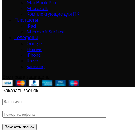
MacBook Pro
Microsoft
Комплектующие для ПК
Планшеты
iPad
Microsoft Surface
Телефоны
Google
Huawei
iPhone
Razer
Samsung
Все права защищены
Заказать звонок