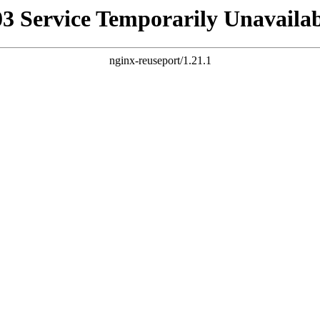
03 Service Temporarily Unavailab
nginx-reuseport/1.21.1